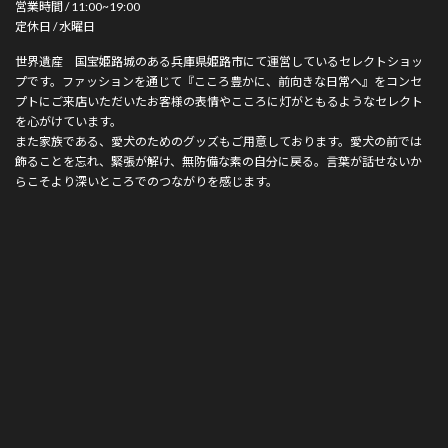
営業時間 / 11:00~19:00
定休日 / 水曜日
世界遺産 国宝姫路城のある兵庫県姫路市にて運営しているセレクトショッ
プです。ファッションを通じて『こころ豊かに、前向きな日常へ』をコンセ
プトにご来店いただいたお客様の表情やこころに灯がともるようなセレクト
を心がけています。
また家族である、愛犬のためのグッズもご用意しております。愛犬の前では
飾ることを忘れ、緊張が解け、無防備な素の自分に戻る。言葉が話せないか
らこそより深いところでのつながりを感じます。