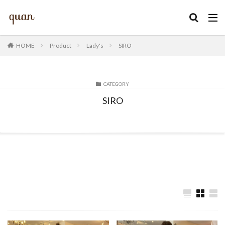
カテゴリー
HOME
Product
Lady's
SIRO
CATEGORY
検索
SIRO