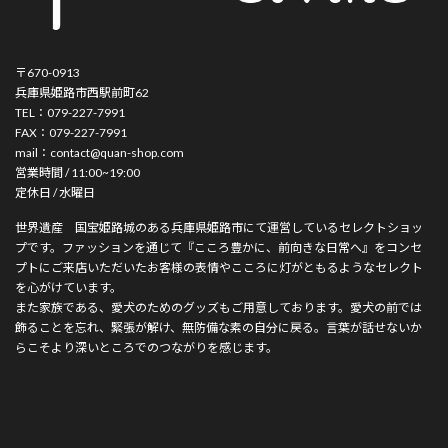
〒670-0913
兵庫県姫路市西駅前町62
TEL：079-227-7991
FAX：079-227-7991
mail：contact@quan-shop.com
営業時間 / 11:00~19:00
定休日 / 水曜日
世界遺産 国宝姫路城のある兵庫県姫路市にて運営しているセレクトショッ
プです。ファッションを通じて『こころ豊かに、前向きな日常へ』をコンセ
プトにご来店いただいたお客様の表情やこころに灯がともるようなセレクト
を心がけています。
また家族である、愛犬のためのグッズもご用意しております。愛犬の前では
飾ることを忘れ、緊張が解け、無防備な素の自分に戻る。言葉が話せないか
らこそより深いところでのつながりを感じます。