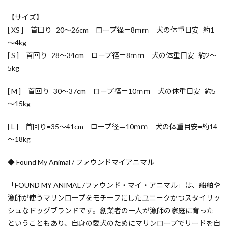
【サイズ】
[ XS ] 首回り=20～26cm ロープ径＝8ｍｍ 犬の体重目安=約1
～4kg
[ S ] 首回り=28～34cm ロープ径＝8ｍｍ 犬の体重目安=約2～
5kg
[ M ] 首回り=30～37cm ロープ径＝10ｍｍ 犬の体重目安=約5
～15kg
[ L ] 首回り=35～41cm ロープ径＝10ｍｍ 犬の体重目安=約14
～18kg
◆ Found My Animal / ファウンドマイアニマル
「FOUND MY ANIMAL /ファウンド・マイ・アニマル」は、船舶や
漁師が使うマリンロープをモチーフにしたユニークかつスタイリッ
シュなドッグブランドです。創業者の一人が漁師の家庭に育った
ということもあり、自身の愛犬のためにマリンロープでリードを自