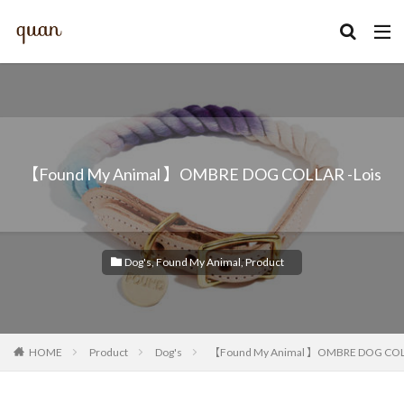
カテゴリー
【Found My Animal 】OMBRE DOG COLLAR -Lois
検索
Dog's
,
Found My Animal
,
Product
HOME
Product
Dog's
【Found My Animal 】OMBRE DOG COLL