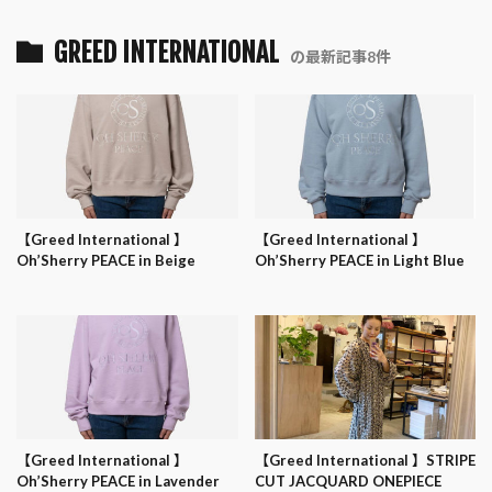
GREED INTERNATIONAL
の最新記事8件
【Greed International 】
【Greed International 】
Oh’Sherry PEACE in Beige
Oh’Sherry PEACE in Light Blue
【Greed International 】
【Greed International 】STRIPE
Oh’Sherry PEACE in Lavender
CUT JACQUARD ONEPIECE