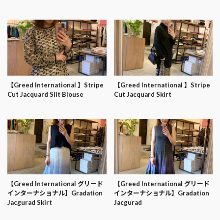
【Greed International 】Stripe
【Greed International 】Stripe
Cut Jacquard Slit Blouse
Cut Jacquard Skirt
【Greed International グリード
【Greed International グリード
インターナショナル】Gradation
インターナショナル】Gradation
Jacgurad Skirt
Jacgurad