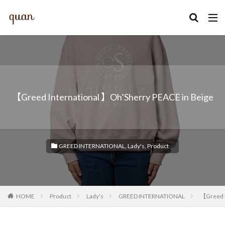
カテゴリー
【Greed International 】Oh’Sherry PEACE in Beige
検索
GREED INTERNATIONAL
,
Lady's
,
Product
HOME
Product
Lady's
GREED INTERNATIONAL
【Greed I