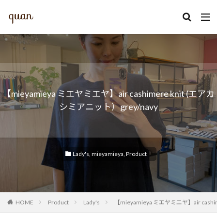
カテゴリー
【mieyamieya ミエヤミエヤ】air cashimere knit (エアカ
検索
シミアニット）grey/navy
Lady's
,
mieyamieya
,
Product
HOME
Product
Lady's
【mieyamieya ミエヤミエヤ】air cashi