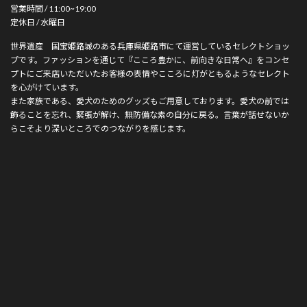
営業時間 / 11:00~19:00
定休日 / 水曜日
世界遺産 国宝姫路城のある兵庫県姫路市にて運営しているセレクトショッ
プです。ファッションを通じて『こころ豊かに、前向きな日常へ』をコンセ
プトにご来店いただいたお客様の表情やこころに灯がともるようなセレクト
を心がけています。
また家族である、愛犬のためのグッズもご用意しております。愛犬の前では
飾ることを忘れ、緊張が解け、無防備な素の自分に戻る。言葉が話せないか
らこそより深いところでのつながりを感じます。