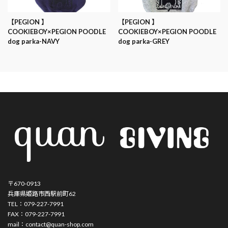
【PEGION 】
【PEGION 】
COOKIEBOY×PEGION POODLE
COOKIEBOY×PEGION POODLE
dog parka-NAVY
dog parka-GREY
〒670-0913
兵庫県姫路市西駅前町62
TEL：079-227-7991
FAX：079-227-7991
mail：contact@quan-shop.com