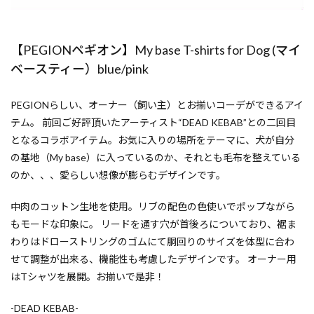
【PEGIONペギオン】My base T-shirts for Dog (マイ
ベースティー）blue/pink
PEGIONらしい、オーナー（飼い主）とお揃いコーデができるアイ
テム。 前回ご好評頂いたアーティスト“DEAD KEBAB”との二回目
となるコラボアイテム。お気に入りの場所をテーマに、犬が自分
の基地（My base）に入っているのか、それとも毛布を整えている
のか、、、愛らしい想像が膨らむデザインです。
中肉のコットン生地を使用。リブの配色の色使いでポップながら
もモードな印象に。 リードを通す穴が首後ろについており、裾ま
わりはドローストリングのゴムにて胴回りのサイズを体型に合わ
せて調整が出来る、機能性も考慮したデザインです。 オーナー用
はTシャツを展開。お揃いで是非！
-DEAD KEBAB-