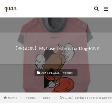
カテゴリー
【PEGION】My base T-shirts for Dog-PINK
検索
Dog's
,
PEGION
,
Product
HOME
Product
Dog's
【PEGION】My base T-shirts for Dog-PI