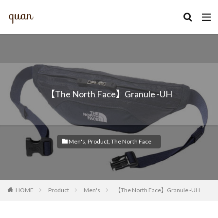
カテゴリー
【The North Face】Granule -UH
検索
Men's
,
Product
,
The North Face
HOME
Product
Men's
【The North Face】Granule -UH