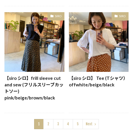
SIRO
SIRO
【siro シロ】frill sleeve cut
【siro シロ】 Tee (Tシャツ）
and sew (フリルスリーブカッ
offwhite/beige/black
トソー)
pink/beige/brown/black
1
2
3
4
5
Next