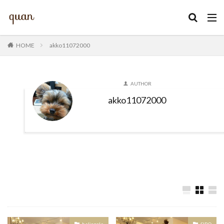
カテゴリー
HOME
akko11072000
AUTHOR
検索
akko11072000
heliopole
SIRO